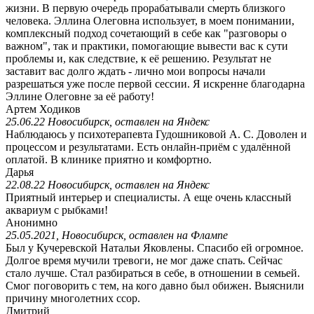
жизни. В первую очередь прорабатывали смерть близкого
человека. Эллина Олеговна использует, в моем понимании,
комплексный подход сочетающий в себе как "разговоры о
важном", так и практики, помогающие вывести вас к сути
проблемы и, как следствие, к её решению. Результат не
заставит вас долго ждать - лично мои вопросы начали
разрешаться уже после первой сессии. Я искренне благодарна
Эллине Олеговне за её работу!
Артем Ходиков
25.06.22 Новосибирск, оставлен на Яндекс
Наблюдаюсь у психотерапевта Гудошниковой А. С. Доволен и
процессом и результатами. Есть онлайн-приём с удалённой
оплатой. В клинике приятно и комфортно.
Дарья
22.08.22 Новосибирск, оставлен на Яндекс
Приятный интерьер и специалисты. А еще очень классный
аквариум с рыбками!
Анонимно
25.05.2021, Новосибирск, оставлен на Флампе
Был у Кучеревской Натальи Яковлены. Спасибо ей огромное.
Долгое время мучили тревоги, не мог даже спать. Сейчас
стало лучше. Стал разбираться в себе, в отношении в семьей.
Смог поговорить с тем, на кого давно был обижен. Выяснили
причину многолетних ссор.
Дмитрий