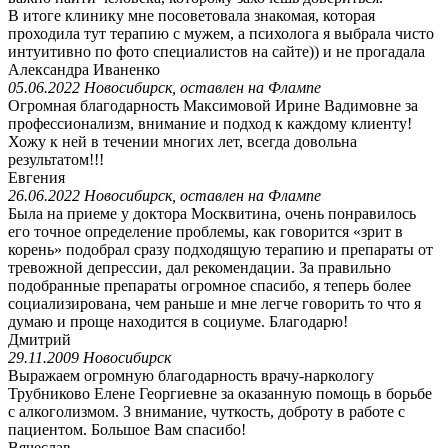
В итоге клинику мне посоветовала знакомая, которая
проходила тут терапию с мужем, а психолога я выбрала чисто
интуитивно по фото специалистов на сайте)) и не прогадала
Александра Иваненко
05.06.2022 Новосибирск, оставлен на Флампе
Огромная благодарность Максимовой Ирине Вадимовне за
профессионализм, внимание и подход к каждому клиенту!
Хожу к ней в течении многих лет, всегда довольна
результатом!!!
Евгения
26.06.2022 Новосибирск, оставлен на Флампе
Была на приеме у доктора Москвитина, очень понравилось
его точное определение проблемы, как говорится «зрит в
корень» подобрал сразу подходящую терапию и препараты от
тревожной депрессии, дал рекомендации. За правильно
подобранные препараты огромное спасибо, я теперь более
социализирована, чем раньше и мне легче говорить то что я
думаю и проще находится в социуме. Благодарю!
Дмитрий
29.11.2009 Новосибирск
Выражаем огромную благодарность врачу-наркологу
Трубниково Елене Георгиевне за оказанную помощь в борьбе
с алкоголизмом. З внимание, чуткость, доброту в работе с
пациентом. Большое Вам спасибо!
Вячеслав