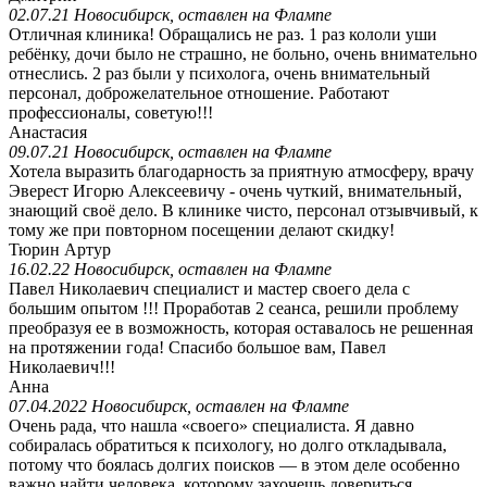
02.07.21 Новосибирск, оставлен на Флампе
Отличная клиника! Обращались не раз. 1 раз кололи уши
ребёнку, дочи было не страшно, не больно, очень внимательно
отнеслись. 2 раз были у психолога, очень внимательный
персонал, доброжелательное отношение. Работают
профессионалы, советую!!!
Анастасия
09.07.21 Новосибирск,
оставлен на Флампе
Хотела выразить благодарность за приятную атмосферу, врачу
Эверест Игорю Алексеевичу - очень чуткий, внимательный,
знающий своё дело. В клинике чисто, персонал отзывчивый, к
тому же при повторном посещении делают скидку!
Тюрин Артур
16.02.22 Новосибирск, оставлен на Флампе
Павел Николаевич специалист и мастер своего дела с
большим опытом !!! Проработав 2 сеанса, решили проблему
преобразуя ее в возможность, которая оставалось не решенная
на протяжении года! Спасибо большое вам, Павел
Николаевич!!!
Анна
07.04.2022 Новосибирск, оставлен на Флампе
Очень рада, что нашла «своего» специалиста. Я давно
собиралась обратиться к психологу, но долго откладывала,
потому что боялась долгих поисков — в этом деле особенно
важно найти человека, которому захочешь довериться.