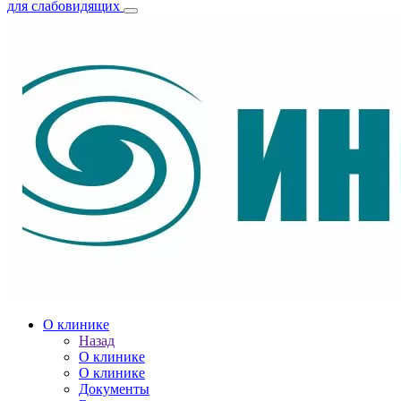
для слабовидящих
О клинике
Назад
О клинике
О клинике
Документы