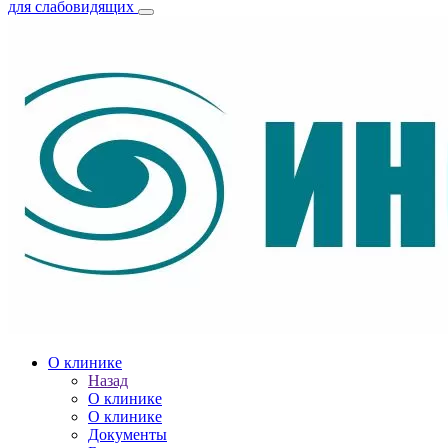
для слабовидящих
О клинике
Назад
О клинике
О клинике
Документы