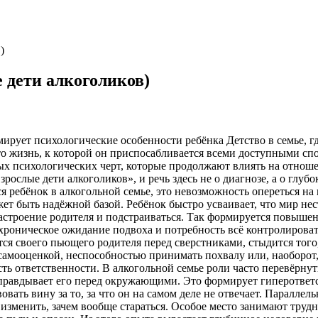
)
 дети алкоголиков)
ирует психологические особенности ребёнка Детство в семье, гд
о жизнь, к которой он приспосабливается всеми доступными спос
х психологических черт, которые продолжают влиять на отношен
зрослые дети алкоголиков», и речь здесь не о диагнозе, а о глу
я ребёнок в алкогольной семье, это невозможность опереться на в
 быть надёжной базой. Ребёнок быстро усваивает, что мир неста
астроение родителя и подстраиваться. Так формируется повышен
 хроническое ожидание подвоха и потребность всё контролироват
ся своего пьющего родителя перед сверстниками, стыдится того,
 самооценкой, неспособностью принимать похвалу или, наоборот
ть ответственности. В алкогольной семье роли часто перевёрнуты
 оправдывает его перед окружающими. Это формирует гиперответст
вовать вину за то, за что он на самом деле не отвечает. Паралле
о изменить, зачем вообще стараться. Особое место занимают труд