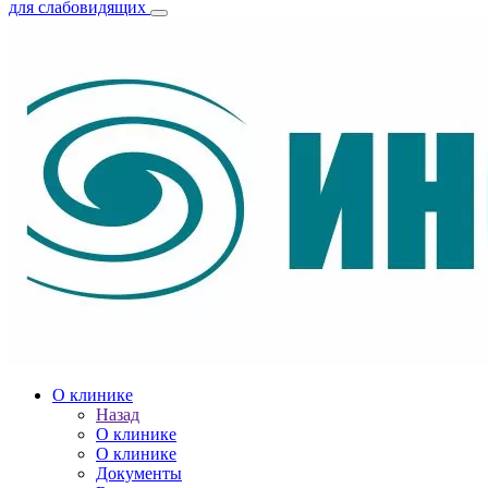
для слабовидящих
О клинике
Назад
О клинике
О клинике
Документы