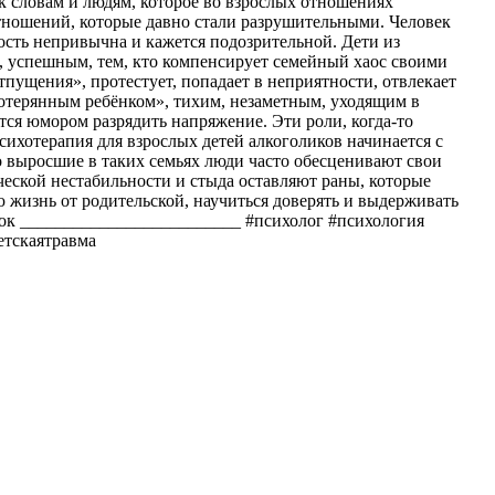
е к словам и людям, которое во взрослых отношениях
 отношений, которые давно стали разрушительными. Человек
ность непривычна и кажется подозрительной. Дети из
, успешным, тем, кто компенсирует семейный хаос своими
тпущения», протестует, попадает в неприятности, отвлекает
потерянным ребёнком», тихим, незаметным, уходящим в
ется юмором разрядить напряжение. Эти роли, когда-то
ихотерапия для взрослых детей алкоголиков начинается с
то выросшие в таких семьях люди часто обесценивают свои
ческой нестабильности и стыда оставляют раны, которые
ю жизнь от родительской, научиться доверять и выдерживать
онок _________________________ #психолог #психология
етскаятравма