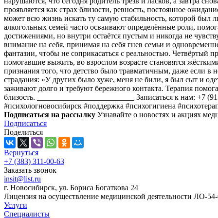
нарушаются, что сегодня родитель трезв и ласков, а завтра сн
проявляется как страх близости, ревность, постоянное ожидан
может всю жизнь искать ту самую стабильность, которой был л
алкогольных семей часто осваивают определённые роли, помо
достижениями, но внутри остаётся пустым и никогда не чувству
внимание на себя, принимая на себя гнев семьи и одновремен
фантазии, чтобы не соприкасаться с реальностью. Четвёртый пр
помогавшие выжить, во взрослом возрасте становятся жёстким
признания того, что детство было травматичным, даже если в 
страдания: «У других было хуже, меня не били, я был сыт и о
заживают долго и требуют бережного контакта. Терапия помога
близость. _________________________ Записаться к нам: +7 (9
#психологновосибирск #поддержка #психогигиена #психотерап
Подписаться на рассылку
Узнавайте о новостях и акциях ме
Подписаться
Поделиться
Вернуться
+7 (383) 311-00-63
Заказать звонок
insit@list.ru
г. Новосибирск, ул. Бориса Богаткова 24
Лицензия на осуществление медицинской деятельности ЛО-54-0
Услуги
Специалисты