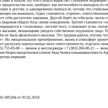
ова пьян и опасен. Из этого опыта вырастает глубинное недовери
ие предательства или, наоборот, как неспособность выходить из
ишён в детстве, и одновременно бояться её, потому что стабиль
гающие им выживать. Один становится «героем», ответственным
ет себя достаточно хорошим. Другой берёт на себя роль «козла о
но выражая общую боль своим поведением. Третий становится «
евращается в «талисмана», веселит всех, сглаживает углы, пыта
и масками, мешающими увидеть собственное подлинное лицо. Пс
нём не было физического насилия. Это трудная работа, потому ч
дет». Но эмоциональное пренебрежение, жизнь в атмосфере хрони
ет распутать перепутанные нити ответственности, отделить сво
13) 755-83-00 — звонок и мессенджеры +7 (383) 266-00-21 — зв
ия #взрослыедетиалкоголиков #вда #алкогольнаязависимость #д
дцентра первыми
1-005284 от 05.02.2019.