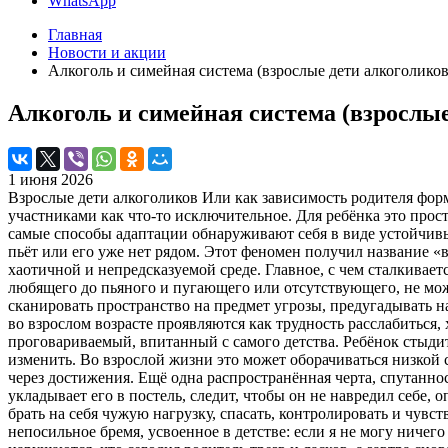
WhatsApp
Главная
Новости и акции
Алкоголь и симейная система (взрослые дети алкоголиков
Алкоголь и симейная система (взрослые
1 июня 2026
Взрослые дети алкоголиков Или как зависимость родителя форм
участниками как что-то исключительное. Для ребёнка это прост
самые способы адаптации обнаруживают себя в виде устойчивы
пьёт или его уже нет рядом. Этот феномен получил название «в
хаотичной и непредсказуемой среде. Главное, с чем сталкиваетс
любящего до пьяного и пугающего или отсутствующего, не может
сканировать пространство на предмет угрозы, предугадывать н
во взрослом возрасте проявляются как трудность расслабиться,
проговариваемый, впитанный с самого детства. Ребёнок стыдит
изменить. Во взрослой жизни это может оборачиваться низкой
через достижения. Ещё одна распространённая черта, спутаннос
укладывает его в постель, следит, чтобы он не навредил себе,
брать на себя чужую нагрузку, спасать, контролировать и чувст
непосильное бремя, усвоенное в детстве: если я не могу ничег