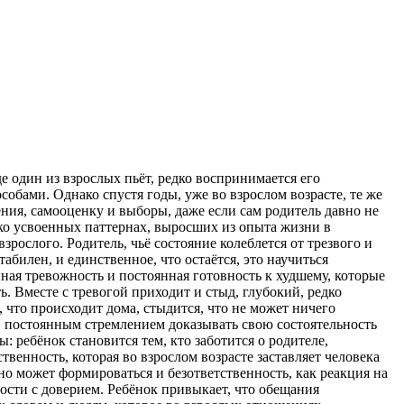
е один из взрослых пьёт, редко воспринимается его
обами. Однако спустя годы, уже во взрослом возрасте, те же
ия, самооценку и выборы, даже если сам родитель давно не
боко усвоенных паттернах, выросших из опыта жизни в
зрослого. Родитель, чьё состояние колеблется от трезвого и
билен, и единственное, что остаётся, это научиться
ная тревожность и постоянная готовность к худшему, которые
ь. Вместе с тревогой приходит и стыд, глубокий, редко
 что происходит дома, стыдится, что не может ничего
, постоянным стремлением доказывать свою состоятельность
: ребёнок становится тем, кто заботится о родителе,
венность, которая во взрослом возрасте заставляет человека
льно может формироваться и безответственность, как реакция на
ности с доверием. Ребёнок привыкает, что обещания