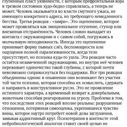
глубинный пласт уязвимости, с которым префронтальная кора
в трезвом состоянии худо-бедно справлялась, а теперь не
может. Человек оказывается во власти смутного ужаса, не
имеющего конкретного адреса, но требующего немедленного
бегства. Третья реакция - «замри». Это оцепенение, которое
может проявляться как эмоциональное отупение, ступор или
внезапная отстранённость. Человек словно выпадает из
контакта с окружающими и с самим собой, погружаясь в
молчаливую неподвижность. Иногда это оцепенение
принимает форму пьяных слёз, беспомощности или
ощущения полной парализованности, когда тело
присутствует, но психика куда-то ушла. Эта реакция часто
остаётся незамеченной окружающими, но внутри неё человек
переживает одиночество такой глубины, с которой почти
невозможно соприкоснуться без поддержки. Все три реакции
объединены одним: в опьянении они возникают без участия
той части психики, которая способна их осмыслить, сдержать
и направить в конструктивное русло. Это не проявление
истинного характера, а временный возврат к довербальным,
животным способам реагирования на угрозу. Проблема в том,
что последствия этих реакций вполне реальны: разрушенные
отношения, потерянная самооценка, укрепившееся чувство
вины, которое наутро потребует новой дозы заглушения,
замыкая аддиктивный круг. Психотерапия в контексте этой
нейробиологической аналогии ставит своей целью не