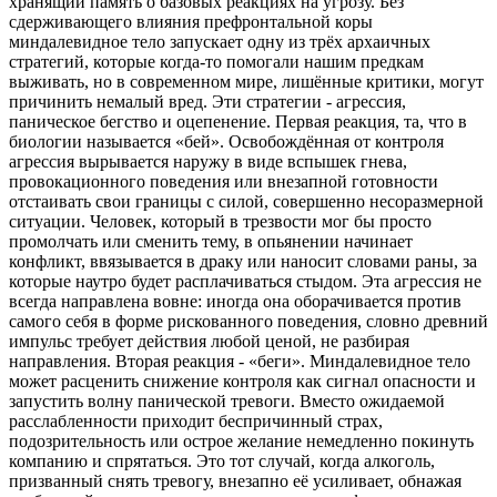
хранящий память о базовых реакциях на угрозу. Без
сдерживающего влияния префронтальной коры
миндалевидное тело запускает одну из трёх архаичных
стратегий, которые когда-то помогали нашим предкам
выживать, но в современном мире, лишённые критики, могут
причинить немалый вред. Эти стратегии - агрессия,
паническое бегство и оцепенение. Первая реакция, та, что в
биологии называется «бей». Освобождённая от контроля
агрессия вырывается наружу в виде вспышек гнева,
провокационного поведения или внезапной готовности
отстаивать свои границы с силой, совершенно несоразмерной
ситуации. Человек, который в трезвости мог бы просто
промолчать или сменить тему, в опьянении начинает
конфликт, ввязывается в драку или наносит словами раны, за
которые наутро будет расплачиваться стыдом. Эта агрессия не
всегда направлена вовне: иногда она оборачивается против
самого себя в форме рискованного поведения, словно древний
импульс требует действия любой ценой, не разбирая
направления. Вторая реакция - «беги». Миндалевидное тело
может расценить снижение контроля как сигнал опасности и
запустить волну панической тревоги. Вместо ожидаемой
расслабленности приходит беспричинный страх,
подозрительность или острое желание немедленно покинуть
компанию и спрятаться. Это тот случай, когда алкоголь,
призванный снять тревогу, внезапно её усиливает, обнажая