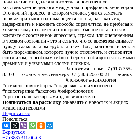
подавление миндалевидного тела, а постепенное
восстановление диалога между ним и префронтальной корой.
Это долгий процесс, в котором человек учится замечать
первые признаки поднимающейся волны, называть их,
выдерживать и находить способы справляться, не прибегая к
химическому отключению контроля. Умение оставаться в
контакте с собственной агрессией, страхом или оцепенением
в трезвом состоянии - это и есть то, что со временем снимает
нужду в алкогольном «рубильнике». Тогда контроль перестаёт
быть тюремщиком, которого нужно отключать, и становится
союзником, способным гибко и бережно обходиться с самыми
древними и уязвимыми слоями психики.
_________________________ Записаться к нам: +7 (913) 755-
83-00 — звонок и мессенджеры +7 (383) 266-00-21 — звонок
_________________________ #психолог #психология
#психологновосибирск #поддержка #психогигиена
#психотерапия #алкоголь #нейробиология
#префронтальнаякора #миндалевидноетело
Подписаться на рассылку
Узнавайте о новостях и акциях
медцентра первыми
Подписаться
Поделиться
Вернуться
+7 (383) 311-00-63