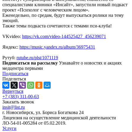
специалистами клиники «Инсайт», запустили новый подкаст
проект «Психолог с человеческим лицом».
Еженедельно, по средам, будут выпускаться ролики на тему
эмоций.
Также темы подкаста сочетаются с темами пси-клуба!
VKvideo:
https://vk.com/video-144525427_456239071
Яндекс:
https://music.yandex.ru/album/36975431
Рутуб:
rutube.ru/plst/1071119
Подписаться на рассылку
Узнавайте о новостях и акциях
медцентра первыми
Подписаться
Поделиться
Вернуться
+7 (383) 311-00-63
Заказать звонок
insit@list.ru
г. Новосибирск, ул. Бориса Богаткова 24
Лицензия на осуществление медицинской деятельности
ЛО-54-01-005284 от 05.02.2019.
Услуги