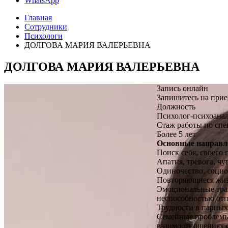
WhatsApp
Главная
Сотрудники
Психологи
ДОЛГОВА МАРИЯ ВАЛЕРЬЕВНА
ДОЛГОВА МАРИЯ ВАЛЕРЬЕВНА
Запись онлайн
Запишитесь на прием
Должность
Психолог-психоанал
Стаж работы по спе
Более 5 лет
Основные направл
Поиск себя, своего 
Апатия, тревога, чу
Одиночество, социо
Повторяющиеся жиз
Эмоциональные трав
неспособностью отп
Трудности в парны
Семейные проблемы 
взаимоотношениях с