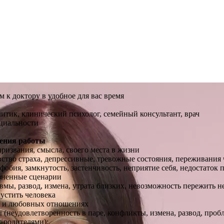
 к доктору в удобное для вас время
итик, клинический психолог, семейный консультант, врач
циальности
ения работы
призвания, смысла, своего места в жизни
вство страха, депрессивные, тревожные состояния, переживания 
фобия, замкнутость, застенчивость, неприятие себя, недостаток
ненные сценарии
мы, развод, измена, утрата близких, невозможность пережить н
устить человека
х и любовных отношениях
(неудовлетворенность в паре, конфликты, измена, развод, проб
 родителями);