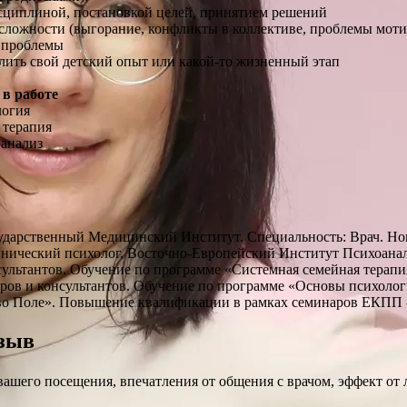
сциплиной, постановкой целей, принятием решений
ложности (выгорание, конфликты в коллективе, проблемы мотив
 проблемы
ить свой детский опыт или какой-то жизненный этап
в работе
логия
 терапия
анализ
е
ударственный Медицинский Институт. Специальность: Врач. Н
нический психолог. Восточно-Европейский Институт Психоанал
сультантов. Обучение по программе «Системная семейная терапи
ров и консультантов. Обучение по программе «Основы психоло
во Поле». Повышение квалификации в рамках семинаров ЕКПП -
зыв
шего посещения, впечатления от общения с врачом, эффект от 