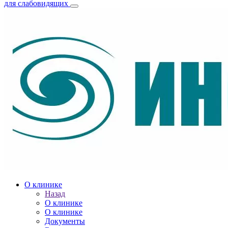
для слабовидящих
О клинике
Назад
О клинике
О клинике
Документы