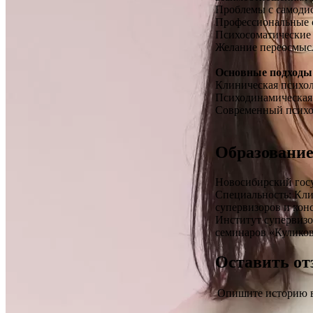
Проблемы с самоди
Профессиональные с
Психосоматические
Желание переосмысл
Основные подходы 
Клиническая психо
Психодинамическая
Современный психо
Образовани
Новосибирский гос
Специальность: Кли
супервизоров и кон
Институт супервизо
семинаров «Кулико
Оставить от
Опишите историю ва