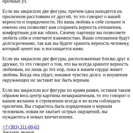
прочных уз.
Если вы закрасили две фигуры, причем одна находится на
приличном рассто­янии от другой, то это говорит о вашей
верности и порядочности. Но ваша любовь к себе сильнее и
именно она позволяет вам сохранять верность отношения,
комфортным для вас обоих. Своему партнеру вы позволяете
любить себя и отвечаете взаимностью. Ваши отношения будут
долгосрочными, так как вы будете хранить верность человеку,
который ценит вас и восхищается вами.
Если вы закрасили две фигуры, расположен­ные близко друг к
дружке, то это говорит о том, что вы всегда храните верность
любимым, но лишь до тех пор, пока в вашем сердце живет
любовь. Когда она уйдет, никакое чувство долга и внуше­ния
окружающих не заставят вас быть верным.
Если вы закрасили все фигуры по краям рамки, оставив таким
образом весь центр картины незакрашенным, то это говорит о
вашем желании и стремлении всегда и во всем соблюдать
приличия. Вы стараетесь быть порядочным и верным
человеком, новам не хватает острых ощущений, вы
нуждаетесь в новых впечатлениях.
+7 (383) 311-00-63
Заказать звонок