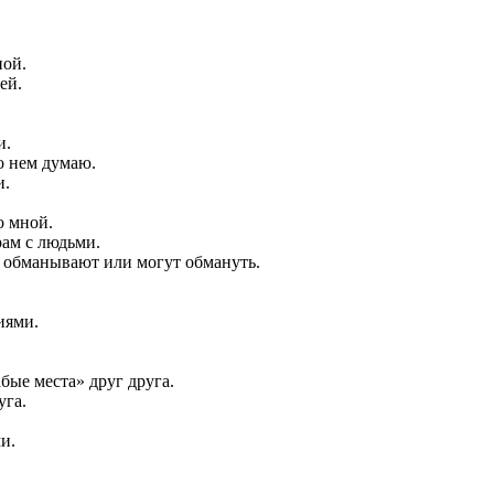
ной.
ей.
и.
 о нем думаю.
и.
о мной.
рам с людьми.
я обманывают или могут обмануть.
иями.
бые места» друг друга.
уга.
и.