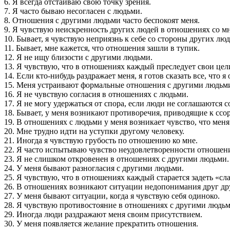
6. Я всегда отстаиваю свою точку зрения.
7. Я часто бываю несогласен с людьми.
8. Отношения с другими людьми часто беспокоят меня.
9. Я чувствую неискренность других людей в отношениях со м
10. Бывает, я чувствую неприязнь к себе со стороны других люд
11. Бывает, мне кажется, что отношения зашли в тупик.
12. Я не ищу близости с другими людьми.
13. Я чувствую, что в отношениях каждый преследует свои цел
14. Если кто-нибудь раздражает меня, я готов сказать все, что я
15. Меня устраивают формальные отношения с другими людьм
16. Я не чувствую согласия в отношениях с людьми.
17. Я не могу удержаться от спора, если люди не соглашаются с
18. Бывает, у меня возникают противоречия, приводящие к ссо
19. В отношениях с людьми у меня возникает чувство, что мен
20. Мне трудно идти на уступки другому человеку.
21. Иногда я чувствую грубость по отношению ко мне.
22. Я часто испытываю чувство неудовлетворенности отноше­н
23. Я не слишком откровенен в отношениях с другими людьми.
24. У меня бывают разногласия с другими людьми.
25. Я чувствую, что в отношениях каждый старается задеть «сла
26. В отношениях возникают ситуации недопонимания друг др
27. У меня бывают ситуации, когда я чувствую себя одиноко.
28. Я чувствую противостояние в отношениях с другими людьм
29. Иногда люди раздражают меня своим присутствием.
30. У меня появляется желание прекратить отношения.