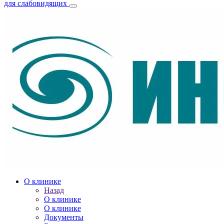
для слабовидящих
О клинике
Назад
О клинике
О клинике
Документы