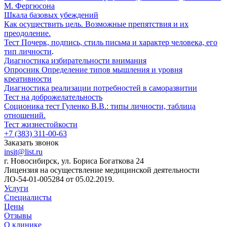
М. Фергюсона
Шкала базовых убеждений
Как осуществить цель. Возможные препятствия и их
преодоление.
Тест Почерк, подпись, стиль письма и характер человека, его
тип личности
.
Диагностика избирательности внимания
Опросник Определение типов мышления и уровня
креативности
Диагностика реализации потребностей в саморазвитии
Тест на доброжелательность
Соционика тест Гуленко В.В.: типы личности, таблица
отношений.
Тест жизнестойкости
+7 (383) 311-00-63
Заказать звонок
insit@list.ru
г. Новосибирск, ул. Бориса Богаткова 24
Лицензия на осуществление медицинской деятельности
ЛО-54-01-005284 от 05.02.2019.
Услуги
Специалисты
Цены
Отзывы
О клинике