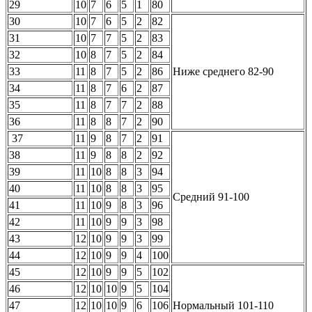
29
10
7
6
5
1
80
30
10
7
6
5
2
82
31
10
7
7
5
2
83
32
10
8
7
5
2
84
33
11
8
7
5
2
86
Ниже среднего 82-90
34
11
8
7
6
2
87
35
11
8
7
7
2
88
36
11
8
8
7
2
90
37
11
9
8
7
2
91
38
11
9
8
8
2
92
39
11
10
8
8
3
94
40
11
10
8
8
3
95
Средний 91-100
41
11
10
9
8
3
96
42
11
10
9
9
3
98
43
12
10
9
9
3
99
44
12
10
9
9
4
100
45
12
10
9
9
5
102
46
12
10
10
9
5
104
47
12
10
10
9
6
106
Нормальный 101-110