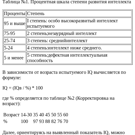
Таблица №1. Процентная шкала степени развития интеллекта
Проценты
Степень
I степень: особо высокоразвитый интеллект
95 и выше
испытуемого
75-95
2 степень;незаурядный интеллект
25-74
3 степень: среднийинтеллект
5-24
4 степень:интеллект ниже среднего.
5 степень:дефектная интеллектуальная
5 и менее
способность
В зависимости от возраста испытуемого IQ вычисляется по
формуле:
IQ = (IQв / %) * 100
где % определяется по таблице №2 (Корректировка на
возраст):
Возраст
14-30
35
40
45
50
55
60
%
100
97
93
88
82
76
70
Далее, ориентируясь на выявленный показатель IQ, можно