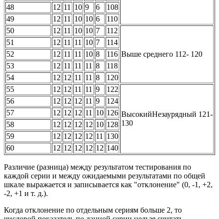
48
12
11
10
9
6
108
49
12
11
10
10
6
110
50
12
11
10
10
7
112
51
12
11
11
10
7
114
52
12
11
11
10
8
116
Выше среднего 112- 120
53
12
11
11
11
8
118
54
12
12
11
11
8
120
55
12
12
11
11
9
122
56
12
12
12
11
9
124
57
12
12
12
11
10
126
ВысокийНезаурядный 121-
130
58
12
12
12
12
10
128
59
12
12
12
12
11
130
60
12
12
12
12
12
140
Различие (разница) между результатом тестирования по
каждой серии и между ожидаемыми результатами по общей
шкале выражается и записывается как "отклонение" (0, -1, +2,
-2, +1 и т. д.).
Когда отклонение по отдельным сериям больше 2, то
числовой показатель по данной серии нельзя считать