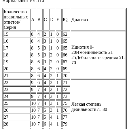
Нормальный 101-110
Количество
правильных
А
В
С
D
Е
IQ
Диагноз
ответов/
Серия
15
8
4
2
1
0
62
16
8
4
3
1
0
65
Идиотия 0-
17
8
5
3
1
0
65
20Имбецильность 21-
18
8
5
3
2
0
66
25Дебильность средняя 51-
19
8
6
3
2
0
67
70
20
8
6
4
2
0
69
21
8
6
4
2
1
70
22
9
6
4
2
1
71
23
9
7
4
2
1
72
24
9
7
4
3
1
73
25
10
7
4
3
1
75
Легкая степень
дебильности71-80
26
10
7
5
3
1
76
27
10
7
5
4
1
77
28
10
7
6
4
1
79