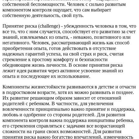
собственной беспомощности. Человек с сильно развитым
компонентом контроля ощущает, что сам выбирает
собственную деятельность, свой путь.
Принятие риска (challenge) - убежденность человека в том, что
все то, что с ним случается, способствует его развитию за счет
знаний, извлекаемых из опыта, - неважно, позитивного или
негативного. Человек, рассматривающий жизнь как способ
приобретения опыта, готов действовать в отсутствие
надежных гарантий успеха, на свой страх и риск, считая
стремление к простому комфорту и безопасности
обедняющим жизнь личности. В основе принятия риска
лежит идея развития через активное усвоение знаний из
опыта и последующее их использование.
Компоненты жизнестойкости развиваются в детстве и отчасти
в подростковом возрасте, хотя их можно развивать и позднее.
Их развитие решающим образом зависит от отношений
родителей с ребенком. В частности, для увеличения
вовлеченности принципиально важно принятие и поддержка,
любовь и одобрение со стороны родителей. Для развития
компонента контроля важна поддержка инициативы ребенка,
его стремления справляться с задачами все возрастающей
сложности на грани своих возможностей. Для развития
принятия риска важно богатство впечатлений, изменчивость