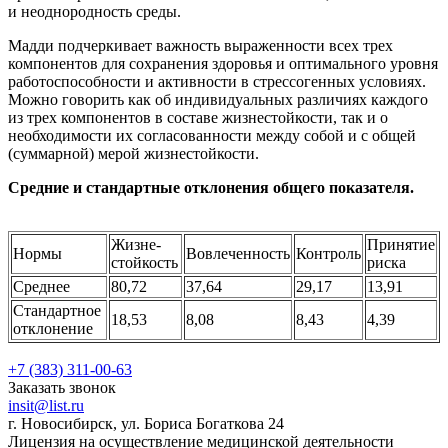
и неоднородность среды.
Мадди подчеркивает важность выраженности всех трех
компонентов для сохранения здоровья и оптимального уровня
работоспособности и активности в стрессогенных условиях.
Можно говорить как об индивидуальных различиях каждого
из трех компонентов в составе жизнестойкости, так и о
необходимости их согласованности между собой и с общей
(суммарной) мерой жизнестойкости.
Средние и стандартные отклонения общего показателя.
Жизне­
Принятие
Нормы
Вовлеченность
Контроль
стойкость
риска
Среднее
80,72
37,64
29,17
13,91
Стандартное
18,53
8,08
8,43
4,39
отклонение
+7 (383) 311-00-63
Заказать звонок
insit@list.ru
г. Новосибирск, ул. Бориса Богаткова 24
Лицензия на осуществление медицинской деятельности